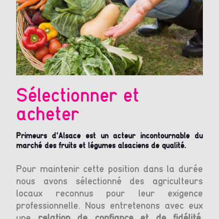
Sélectionner et
R
acheter
e
 par
s en
Primeurs d’Alsace est un acteur incontournable du
Part
nner
marché des fruits et légumes alsaciens de qualité.
d’A
 les
néce
Pour maintenir cette position dans la durée
Not
nous avons sélectionné des agriculteurs
qu
locaux reconnus pour leur exigence
ram
professionnelle. Nous entretenons avec eux
au 
une
relation de confiance et de fidélité
.