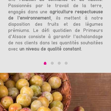
st
Passionnés par le travail de la terre,
opt
engagés dans une
agriculture respectueuse
réf
de l’environnement
, ils mettent à notre
s’e
disposition des fruits et des légumes
lég
prémiums. Le défi quotidien de Primeurs
nat
d’Alsace consiste à garantir l’achalandage
froi
de nos clients dans les quantités souhaitées
ali
avec
un niveau de qualité constant
.