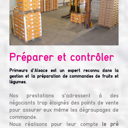
Préparer et contrôler
S
s
s en
Primeurs d’Alsace est un expert reconnu dans la
gestion et la préparation de commandes de fruits et
 une
Not
légumes.
prép
sont
Nos prestations s’adressent à des
négociants trop éloignés des points de vente
La 
pour assurer eux même les dégroupages de
gar
commande.
Apr
Nous réalisons pour leur compte
le pré
des